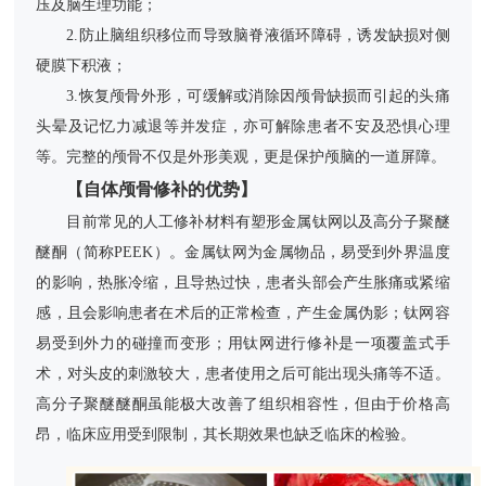
压及脑生理功能；
2.防止脑组织移位而导致脑脊液循环障碍，诱发缺损对侧
硬膜下积液；
3.恢复颅骨外形，可缓解或消除因颅骨缺损而引起的头痛
头晕及记忆力减退等并发症，亦可解除患者不安及恐惧心理
等。完整的颅骨不仅是外形美观，更是保护颅脑的一道屏障。
【自体颅骨修补的优势】
目前常见的人工修补材料有塑形金属钛网以及高分子聚醚
醚酮（简称PEEK）。金属钛网为金属物品，易受到外界温度
的影响，热胀冷缩，且导热过快，患者头部会产生胀痛或紧缩
感，且会影响患者在术后的正常检查，产生金属伪影；钛网容
易受到外力的碰撞而变形；用钛网进行修补是一项覆盖式手
术，对头皮的刺激较大，患者使用之后可能出现头痛等不适。
高分子聚醚醚酮虽能极大改善了组织相容性，但由于价格高
昂，临床应用受到限制，其长期效果也缺乏临床的检验。