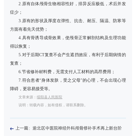
2.原有自体颅骨生物相容性好，排异反应极低，术后并发
症少；
3.原有的形状及厚度在弹性、抗击、耐压、隔温、防寒等
方面有着先天优势；
4.具有骨诱导成骨效果，使颅骨正常解剖结构及生理功能
得以恢复；
5.对于后期CT复查不会产生遮挡效应，有利于后期病情的
复查；
6.节省修补材料费，无需支付人工材料的高昂费用；
7.符合患者“身体发肤，受之父母”的心理，不会出现心理
障碍，更容易接受等。
文章来源：
绥阳县人民医院
说明：转载内容，如有侵权，请联系删除。
上一篇：渝北区中医院神经外科颅骨修补手术再上新台阶