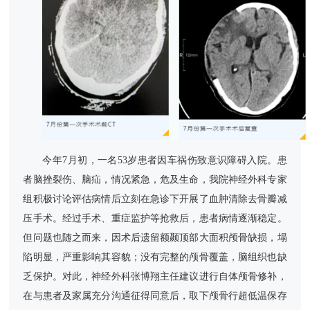
今年7月初，一名53岁患者因车祸伤致意识障碍入院。患
者脑挫裂伤、脑疝，情况紧急，危及生命，我院神经外科专家
组积极讨论评估病情后立刻在急诊下开展了血肿清除去骨瓣减
压手术。经过手术、重症监护等抢救后，患者病情逐渐稳定。
但问题也随之而来，因术后遗留额颞顶部大面积颅骨缺损，塌
陷明显，严重影响其容貌；没有完整的颅骨覆盖，脑组织也缺
乏保护。对此，神经外科张博翔主任建议进行自体颅骨修补，
在与患者及家属充分沟通征得同意后，取下颅骨行超低温保存