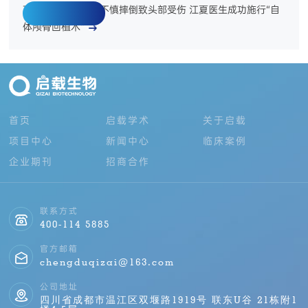
下一篇：务工青年不慎摔倒致头部受伤 江夏医生成功施行“自
体颅骨回植术”
返回列表
首页
启载学术
关于启载
项目中心
新闻中心
临床案例
企业期刊
招商合作
联系方式
400-114 5885
官方邮箱
chengduqizai@163.com
公司地址
四川省成都市温江区双堰路1919号 联东U谷 21栋附1