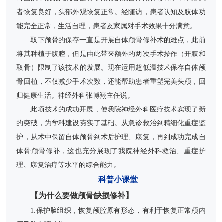
者恢复良好，头部外观恢复正常。经随访，患者认知及肢体功
能完全正常，生活自理，患者及家属对手术效果十分满意。
取下颅骨的保存一直是开展自体颅骨修补术的难点，此前
将其种植于腹腔，但是由此带来额外的两次手术操作（开腹和
取骨）限制了该技术的发展。现在运用超低温技术保存自体颅
骨回植，不仅减少手术次数，还能帮助患者重塑完美头颅，回
归健康生活。神经外科张博翔主任说。
此项技术的成功开展，使我院神经外科医疗技术实现了新
的突破，为学科建设夯实了基础。从急诊救治到精细化重症监
护，从术中保留自体颅骨到术后护理、康复，再到成功完成自
体骨颅骨修补，这也充分展现了我院神经外科救治、重症护
理、康复治疗等水平的综合能力。
科普小课堂
【为什么要做颅骨缺损修补】
1.保护脑组织，恢复颅腔原有形态，有利于恢复正常颅内