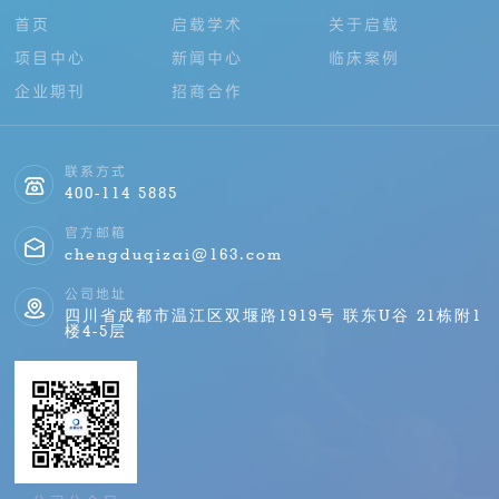
首页
启载学术
关于启载
项目中心
新闻中心
临床案例
企业期刊
招商合作
联系方式
400-114 5885
官方邮箱
chengduqizai@163.com
公司地址
四川省成都市温江区双堰路1919号 联东U谷 21栋附1
楼4-5层