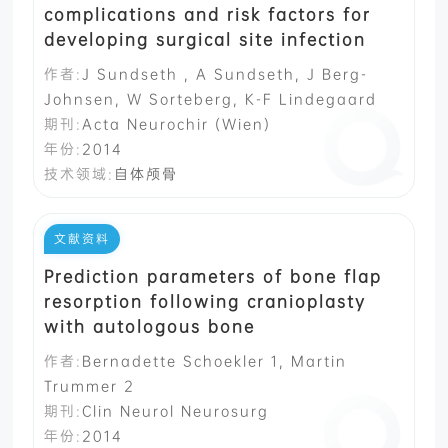
complications and risk factors for
developing surgical site infection
作者:
J Sundseth , A Sundseth, J Berg-
Johnsen, W Sorteberg, K-F Lindegaard
期刊:
Acta Neurochir (Wien)
年份:
2014
技术领域:
自体颅骨
文献资料
Prediction parameters of bone flap
resorption following cranioplasty
with autologous bone
作者:
Bernadette Schoekler 1, Martin
Trummer 2
期刊:
Clin Neurol Neurosurg
年份:
2014