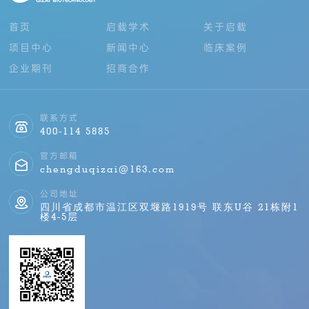
首页
启载学术
关于启载
项目中心
新闻中心
临床案例
企业期刊
招商合作
联系方式
400-114 5885
官方邮箱
chengduqizai@163.com
公司地址
四川省成都市温江区双堰路1919号 联东U谷 21栋附1
楼4-5层