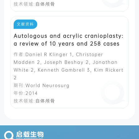
技术领域:
自体颅骨
文献资料
Autologous and acrylic cranioplasty:
a review of 10 years and 258 cases
作者:
Daniel R Klinger 1, Christoper
Madden 2, Joseph Beshay 2, Jonathan
White 2, Kenneth Gambrell 3, Kim Rickert
2
期刊:
World Neurosurg
年份:
2014
技术领域:
自体颅骨