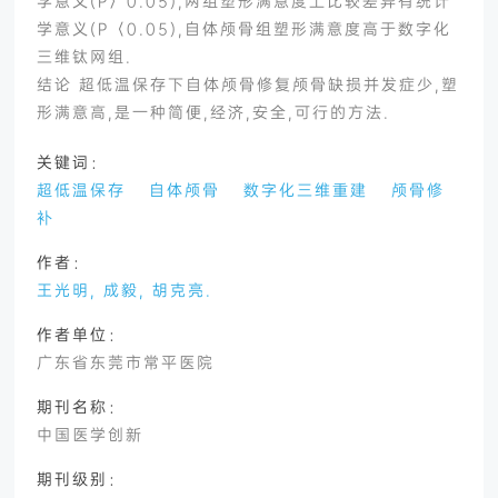
学意义(P〉0.05),两组塑形满意度上比较差异有统计
学意义(P〈0.05),自体颅骨组塑形满意度高于数字化
三维钛网组.
结论 超低温保存下自体颅骨修复颅骨缺损并发症少,塑
形满意高,是一种简便,经济,安全,可行的方法.
关键词：
超低温保存
自体颅骨
数字化三维重建
颅骨修
补
作者：
王光明, 成毅, 胡克亮.
作者单位：
广东省东莞市常平医院
期刊名称：
中国医学创新
期刊级别：