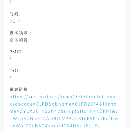
/
时间：
2014
技术领域 :
自体颅骨
PMID：
/
DOI：
/
来源链接：
https://kns.cnki.net/kcms/detail/detail.asp
x?dbcode=CJFD&dbname=CJFD2014&filena
me=ZYCX201432047&uniplatform=NZKPT&v
=WznKUNso2OAsI8U_VP9U5X16F9KbDEcsbw
rwWaf7CqB8G4vxdrvlCK4D6kh5LLEx