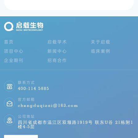
首页
启载学术
关于启载
项目中心
新闻中心
临床案例
企业期刊
招商合作
联系方式
400-114 5885
官方邮箱
chengduqizai@163.com
公司地址
四川省成都市温江区双堰路1919号 联东U谷 21栋附1
楼4-5层