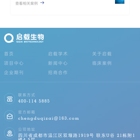
后）

查看相关案例
首页
启载学术
关于启载
项目中心
新闻中心
临床案例
企业期刊
招商合作
联系方式
400-114 5885
官方邮箱
chengduqizai@163.com
公司地址
四川省成都市温江区双堰路1919号 联东U谷 21栋附1
楼4-5层