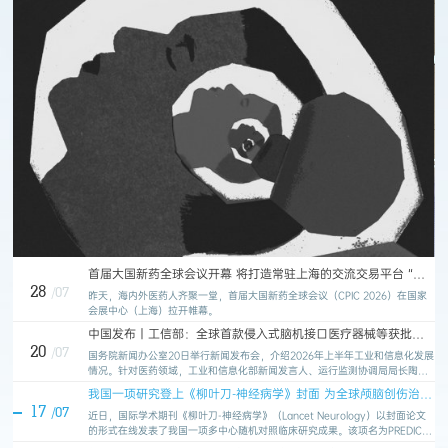
首届大国新药全球会议开幕 将打造常驻上海的交流交易平台 “上
海主场”对接全球医药创新
28
/07
昨天，海内外医药人齐聚一堂，首届大国新药全球会议（CPIC 2026）在国家
会展中心（上海）拉开帷幕。
中国发布丨工信部：全球首款侵入式脑机接口医疗器械等获批上
市
20
/07
国务院新闻办公室20日举行新闻发布会，介绍2026年上半年工业和信息化发展
情况。针对医药领域，工业和信息化部新闻发言人、运行监测协调局局长陶青
表示，上半年我国医药工业创新能力显著增强，行业运行稳中有进，发展质效
我国一项研究登上《柳叶刀-神经病学》封面 为全球颅脑创伤治疗
持续改善。
提供“中国证据”
17
/07
近日，国际学术期刊《柳叶刀-神经病学》（Lancet Neurology）以封面论文
的形式在线发表了我国一项多中心随机对照临床研究成果。该项名为PREDICT-
AEDH的研究由上海交通大学医学院附属仁济医院荣誉首席专家、上海市颅脑