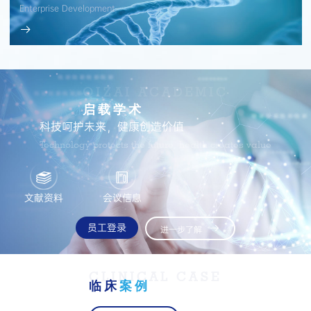
Enterprise Development

QIZAI ACADEMIC
启载学术
科技呵护未来，健康创造价值
Technology protects the future, health creates value
文献资料
会议信息
员工登录

进一步了解
CLINICAL CASE
临床
案例