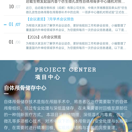
启载生物发起国内首个仿生微孔改性自体颅骨多中心随机对照试
验，自体颅骨储存技术迈入循证医学新阶段
10
/07
近日，由启载生物科技（成都）有限公司支持、中南大学湘雅医院牵头的“仿生
微孔改性自体颅骨在颅骨修补术中的应用：一项多中心随机对照试验”正式在中
国临床试验注册中心完成注册（注册号：ChiCTR2500115310）。该研究旨在
【会议速览】7月学术会议预告
系统评估经仿生微孔改性处理的自体颅骨在颅骨修补术中的临床疗效与安全
01
/07
性，标志着自体颅骨储存技术从经验型应用迈入循证医学验证的新阶段。
为帮助大家及时了解学术会议动态，更好地规划工作和参会安排，小编整理了
覆盖国内外神经领域学术会议，为您提供每月一次的会议信息通道。 以下是
2026年7月即将召开的部分会议整理，供您参考。
【2026】6月会议预览
01
/06
为帮助大家及时了解学术会议动态，更好地规划工作和参会安排，小编整理了
覆盖国内外神经领域学术会议，为您提供每月一次的会议信息通道。以下是
2026年6月即将召开的部分会议整理，供您参考。
PROJECT CENTER
项目中心
自体颅骨储存中心
自体颅骨储存技术是指在颅脑手术中，将患者因治疗需要取下的自体
颅骨组织，经过专业处理与深低温储存，在未来需要时回植至原部位
的一种创新医疗方式。 本项目采用纯物理、深低温去内毒素、仿生
微孔等多项核心技术，对术中取下的自体颅骨进行安全处理与长期保
存，在需要时进行精准回植，实现颅骨结构与功能的完整重建。